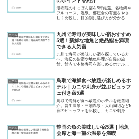
のポイントを紹介
湯布院のすっぽん宿を5軒厳選。名物鍋や
フルコース、温泉、部屋食の有無をやさ
しく比較し、目的別に選び方が分かる実
用ガイド。カップルや家族旅行にも使い
やすい情報をまとめ、初めての方も安
心。各宿の特徴を簡潔に紹介。
九州で寿司が美味しい宿おすすめ
ホテル
5選！新鮮な地魚と絶品鮨を満喫
できる人気宿
九州で寿司が美味しい宿を探している方
へ。海辺の鮨宿や地魚料理が自慢の旅
館、館内で本格寿司を楽しめるホテルな
ど、おすすめ宿5選を紹介します。
鳥取で海鮮食べ放題が楽しめるホ
ホテル
テル｜カニや刺身が並ぶビュッフ
ェ付き宿5選
鳥取で海鮮が食べ放題のホテルを厳選紹
介。皆生温泉・三朝温泉・大山周辺など5
宿のビュッフェを比較し、カニや刺身、
海鮮焼きまで満喫できます。温泉付きで
のんびり過ごすコツや、季節限定プラン
の見分け方、予約前チェック項目も解
静岡の魚の美味しい宿5選｜地魚
ホテル
説。家族旅行や友達旅にもおすすめ。
会席と海一望の温泉を満喫