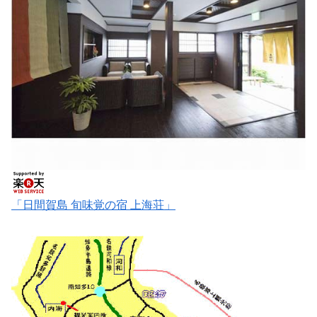
「日間賀島 旬味覚の宿 上海荘」