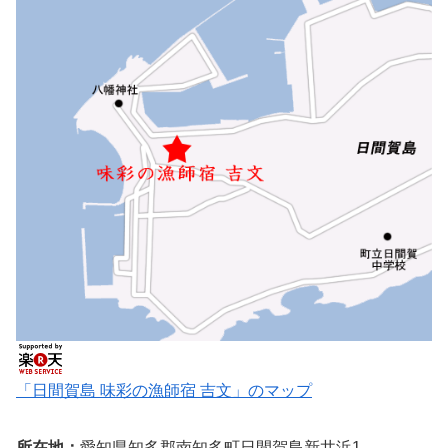
「日間賀島 味彩の漁師宿 吉文」のマップ
所在地：
愛知県知多郡南知多町日間賀島新井浜1