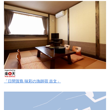
「日間賀島 味彩の漁師宿 吉文」