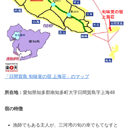
「日間賀島 旬味覚の宿 上海荘」のマップ
所在地：
愛知県知多郡南知多町大字日間賀島字上海48
宿の特徴
漁師でもある主人が、三河湾の旬の幸でもてなすと