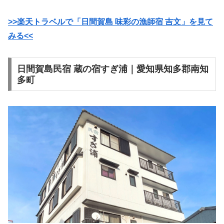
>>楽天トラベルで「日間賀島 味彩の漁師宿 吉文」を見て
みる<<
日間賀島民宿 蔵の宿すぎ浦｜愛知県知多郡南知
多町