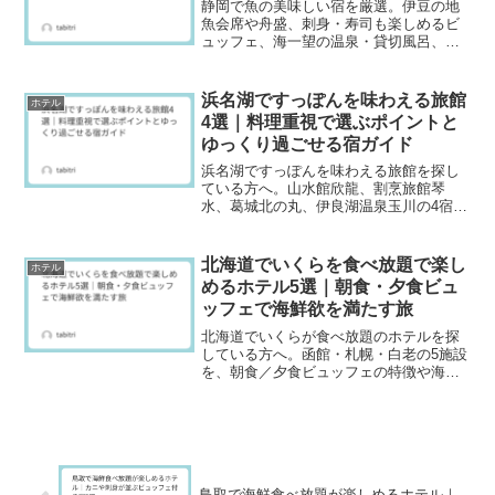
静岡で魚の美味しい宿を厳選。伊豆の地
魚会席や舟盛、刺身・寿司も楽しめるビ
ュッフェ、海一望の温泉・貸切風呂、個
室食やオーシャンビュー客室が魅力の5
軒。カップルや家族旅行に最適。記念日
旅行にもおすすめ。
浜名湖ですっぽんを味わえる旅館
ホテル
4選｜料理重視で選ぶポイントと
ゆっくり過ごせる宿ガイド
浜名湖ですっぽんを味わえる旅館を探し
ている方へ。山水館欣龍、割烹旅館琴
水、葛城北の丸、伊良湖温泉玉川の4宿を
紹介。すっぽん料理の内容は季節や仕入
れで変わるため、予約前にプラン名・料
理説明・提供条件を確認するコツも解
北海道でいくらを食べ放題で楽し
ホテル
説。部屋食や個室、温泉の有無、眺望や
めるホテル5選｜朝食・夕食ビュ
過ごし方まで整理し、料理重視のご褒美
ッフェで海鮮欲を満たす旅
旅に役立つ情報をまとめました。
北海道でいくらが食べ放題のホテルを探
している方へ。函館・札幌・白老の5施設
を、朝食／夕食ビュッフェの特徴や海鮮
丼の楽しみ方、プランに「盛り放題」な
どの記載があるかの確認ポイント、アク
セス・温泉情報までまとめて紹介。混雑
を避けるコツや予約前の注意点も解説し
ます。
鳥取で海鮮食べ放題が楽しめるホテル｜