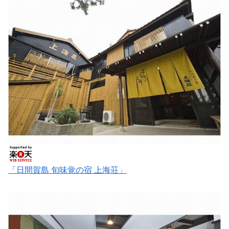
「日間賀島 旬味覚の宿 上海荘」