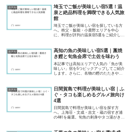
ランの探し方・提供期間・コース差・食
事場所の確認ポイントを解説。予約前に
埼玉でご飯が美味しい宿5選！温
ホテル
迷わないチェック項目もまとめました。
泉と絶品料理を満喫できる人気旅
館
埼玉でご飯が美味しい宿を探している方
へ。秩父・飯能・小鹿野エリアを中心
に、料理が評判の温泉宿5選をご紹介しま
す。部屋食や囲炉裏料理、郷土料理、会
席料理など、それぞれの魅力や口コミを
わかりやすく解説。食事を楽しみにした
高知の魚の美味しい宿5選｜藁焼
ホテル
い旅行にぴったりの宿選びをサポートし
き鰹と旬魚会席で土佐を味わう
ます。
本記事では高知エリアで人気の「魚が美
味しい」宿を5つピックアップしてご紹介
します。さらに、名物の鰹のたたきや土
佐の地魚を堪能できる会席、鮮度にこだ
わったプランのあるお宿を中心にまとめ
ました。旅の目的が“おいしい魚”なら、き
日間賀島で料理が美味しい宿｜ふ
ホテル
っと満足できますよ...
ぐ・タコも楽しめるグルメ旅向け
4選
日間賀島で料理が美味しい宿を探す方
へ。上海荘・文成・吉文・蔵の宿すぎ浦
の4軒を厳選。旬魚の刺身やタコ湯がき、
冬のふぐ・白子、伊勢海老など夕食の魅
力、個室食の有無、港からの歩きやす
さ、口コミ傾向までまとめました。季節