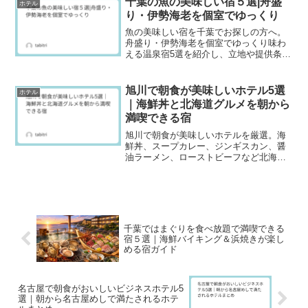
千葉の魚の美味しい宿５選|舟盛
ホテル
別の選び方や食事スタイルの違いも解
り・伊勢海老を個室でゆっくり
説。
魚の美味しい宿を千葉でお探しの方へ。
舟盛り・伊勢海老を個室でゆっくり味わ
える温泉宿5選を紹介し、立地や提供条件
もわかりやすく解説。
旭川で朝食が美味しいホテル5選
ホテル
｜海鮮丼と北海道グルメを朝から
満喫できる宿
旭川で朝食が美味しいホテルを厳選。海
鮮丼、スープカレー、ジンギスカン、醤
油ラーメン、ローストビーフなど北海道
らしい朝ごはんが楽しめるホテル５選を
紹介します。駅近・中心街で動きやすい
立地、温泉や大浴場の有無、朝食の特徴
や口コミの傾向までまとめて比較できる
ので、朝が楽しみになる一軒が見つかり
ます。
千葉ではまぐりを食べ放題で満喫できる
宿５選｜海鮮バイキング＆浜焼きが楽し
める宿ガイド
名古屋で朝食がおいしいビジネスホテル5
選｜朝から名古屋めしで満たされるホテ