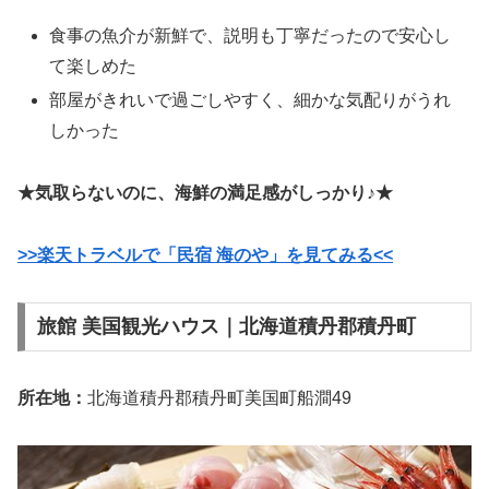
食事の魚介が新鮮で、説明も丁寧だったので安心し
て楽しめた
部屋がきれいで過ごしやすく、細かな気配りがうれ
しかった
★気取らないのに、海鮮の満足感がしっかり♪★
>>楽天トラベルで「民宿 海のや」を見てみる<<
旅館 美国観光ハウス｜北海道積丹郡積丹町
所在地：
北海道積丹郡積丹町美国町船澗49