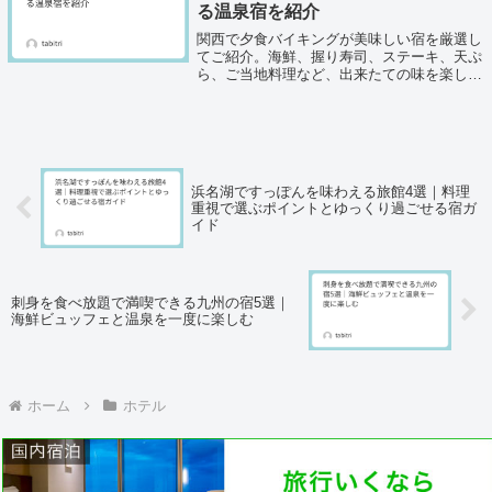
る温泉宿を紹介
関西で夕食バイキングが美味しい宿を厳選し
てご紹介。海鮮、握り寿司、ステーキ、天ぷ
ら、ご当地料理など、出来たての味を楽しめ
る温泉宿5選をまとめました。各宿の特徴や
口コミ、料理の魅力、宿選びのポイントも詳
しく解説します。家族旅行や夫婦の温泉旅行
に合う一軒を選ぶ参考にしてください。
浜名湖ですっぽんを味わえる旅館4選｜料理
重視で選ぶポイントとゆっくり過ごせる宿ガ
イド
刺身を食べ放題で満喫できる九州の宿5選｜
海鮮ビュッフェと温泉を一度に楽しむ
ホーム
ホテル