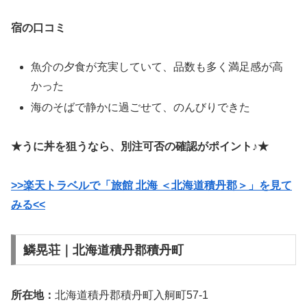
宿の口コミ
魚介の夕食が充実していて、品数も多く満足感が高
かった
海のそばで静かに過ごせて、のんびりできた
★うに丼を狙うなら、別注可否の確認がポイント♪★
>>楽天トラベルで「旅館 北海 ＜北海道積丹郡＞」を見て
みる<<
鱗晃荘｜北海道積丹郡積丹町
所在地：
北海道積丹郡積丹町入舸町57-1