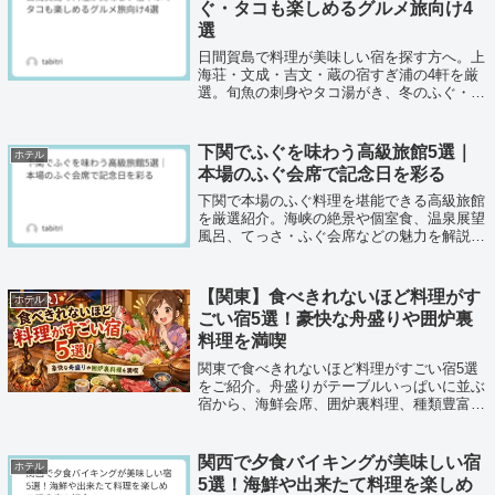
ぐ・タコも楽しめるグルメ旅向け4
選
日間賀島で料理が美味しい宿を探す方へ。上
海荘・文成・吉文・蔵の宿すぎ浦の4軒を厳
選。旬魚の刺身やタコ湯がき、冬のふぐ・白
子、伊勢海老など夕食の魅力、個室食の有
無、港からの歩きやすさ、口コミ傾向までま
とめました。季節別の選び方や食事スタイル
下関でふぐを味わう高級旅館5選｜
ホテル
の違いも解説。
本場のふぐ会席で記念日を彩る
下関で本場のふぐ料理を堪能できる高級旅館
を厳選紹介。海峡の絶景や個室食、温泉展望
風呂、てっさ・ふぐ会席などの魅力を解説。
夫婦旅やカップル旅行にも最適。アクセスや
プラン選びも紹介し、下関旅をサポート。
【関東】食べきれないほど料理がす
ホテル
ごい宿5選！豪快な舟盛りや囲炉裏
料理を満喫
関東で食べきれないほど料理がすごい宿5選
をご紹介。舟盛りがテーブルいっぱいに並ぶ
宿から、海鮮会席、囲炉裏料理、種類豊富な
バイキングまで、料理の量と食事体験を楽し
める宿を厳選しました。
関西で夕食バイキングが美味しい宿
ホテル
5選！海鮮や出来たて料理を楽しめ