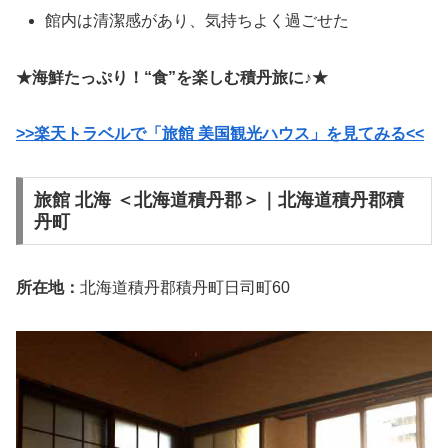
館内は清潔感があり、気持ちよく過ごせた
★海鮮たっぷり！“食”を楽しむ積丹旅に♪★
>>楽天トラベルで「旅館 美国観光ハウス」を見てみる<<
旅館 北海 ＜北海道積丹郡＞｜北海道積丹郡積
丹町
所在地：
北海道積丹郡積丹町日司町60