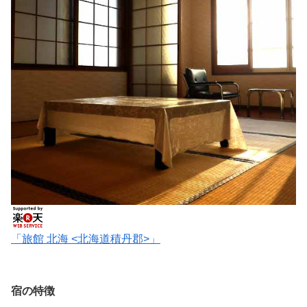
「旅館 北海 <北海道積丹郡>」
宿の特徴