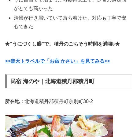
がとても高かった
清掃が行き届いていて落ち着けた、対応も丁寧で安
心できた
★“うにづくし膳”で、積丹のごちそう時間を満喫♪★
>>楽天トラベルで「お宿 かさい」を見てみる<<
民宿 海のや｜北海道積丹郡積丹町
所在地：
北海道積丹郡積丹町余別町30-2