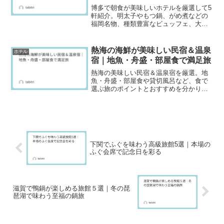
博多で朝食が美味しいホテルを厳選して5
軒紹介。明太子やもつ鍋、がめ煮などの
福岡名物、種類豊富なビュッフェ、大浴
場や博多駅からのアクセス、宿泊者の口
コミを比較し、旅の目的に合うホテル選
びに役立つ情報をまとめました。
熱海の海鮮が美味しい民宿＆温泉
ホテル
宿｜地魚・舟盛・部屋食で満足旅
熱海の美味しい民宿＆温泉宿を厳選。地
魚・舟盛・部屋食や貸切風呂など、食で
選ぶ旅のポイントとおすすめを分かりや
すく紹介。
下関でふぐを味わう高級旅館5選｜本場の
ふぐ会席で記念日を彩る
滋賀で鴨鍋が楽しめる旅館５選｜冬の琵
琶湖で味わう至福の鍋旅