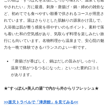
この宿は「すっぽんを主役にしっかり味わい、温泉でも癒
やされたい」方に最適。刺身・唐揚げ・鍋・締めの雑炊な
ど、初めてでも食べやすい順番で供されるコースが用意さ
れています。湯はさらりとした肌触りの源泉かけ流しで、
入浴後は肌が整う感覚を得やすいのもポイント。素朴で落
ち着いた和の空気感があり、気取らず料理を楽しみたい旅
行にも向いています。名物料理から温泉まで、安心院の魅
力を一晩で体験できるバランスのよい一軒です。
「唐揚げが香ばしく、鍋はだしの旨みがしっかり。
温泉で肌がつるつるになった」といった要約口コミ
があります。
★“すっぽん×美人の湯”で内から外からリフレッシュ★
>>楽天トラベルで「津房館」を見てみる<<