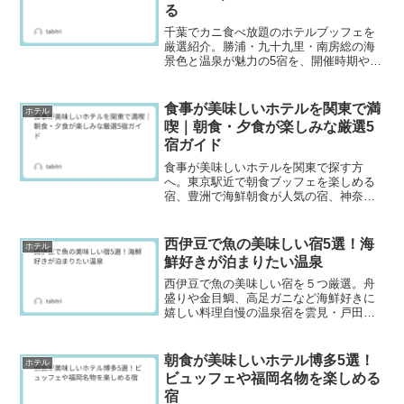
る
千葉でカニ食べ放題のホテルブッフェを
厳選紹介。勝浦・九十九里・南房総の海
景色と温泉が魅力の5宿を、開催時期や選
び方のポイントまで解説。最新プラン確
認のコツも。家族旅やカップル旅、週末
旅行にも最適。
食事が美味しいホテルを関東で満
ホテル
喫｜朝食・夕食が楽しみな厳選5
宿ガイド
食事が美味しいホテルを関東で探す方
へ。東京駅近で朝食ブッフェを楽しめる
宿、豊洲で海鮮朝食が人気の宿、神奈川
の食材にこだわる朝食、箱根で夕朝ビュ
ッフェを満喫できる宿、強羅で会席と個
室食を味わえる宿を、食事の魅力と選び
西伊豆で魚の美味しい宿5選！海
ホテル
方のポイント付きで紹介します。
鮮好きが泊まりたい温泉
西伊豆で魚の美味しい宿を５つ厳選。舟
盛りや金目鯛、高足ガニなど海鮮好きに
嬉しい料理自慢の温泉宿を雲見・戸田か
ら紹介します。予約前の宿選びに役立つ
内容です。海鮮重視の温泉旅行計画にも
役立つ宿選びガイドも
朝食が美味しいホテル博多5選！
ホテル
ビュッフェや福岡名物を楽しめる
宿