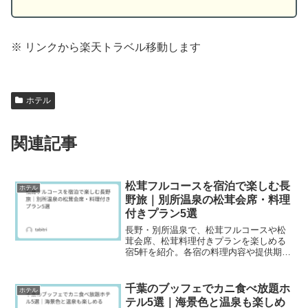
※ リンクから楽天トラベル移動します
ホテル
関連記事
松茸フルコースを宿泊で楽しむ長
ホテル
野旅｜別所温泉の松茸会席・料理
付きプラン5選
長野・別所温泉で、松茸フルコースや松
茸会席、松茸料理付きプランを楽しめる
宿5軒を紹介。各宿の料理内容や提供期
間、部屋食・個室食などの食事場所、温
泉や館内の特徴を比較し、秋の味覚旅行
に合う宿泊先選びに役立つ情報をまとめ
千葉のブッフェでカニ食べ放題ホ
ホテル
ています。
テル5選｜海景色と温泉も楽しめ