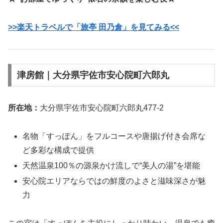
>>楽天トラベルで「旅亭 田乃倉」を見てみる<<
津房館｜大分県宇佐市安心院町六郎丸
所在地：
大分県宇佐市安心院町六郎丸477-2
名物「すっぽん」をフルコースや唐揚げ付き会席な
ど多彩な構成で提供
天然温泉100％の源泉かけ流しで“美人の湯”を堪能
安心院エリアならではの鮮度のよさと滋味深さが魅
力