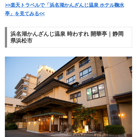
>>楽天トラベルで「浜名湖かんざんじ温泉 ホテル鞠水
亭」を見てみる<<
浜名湖かんざんじ温泉 時わすれ 開華亭｜静岡
県浜松市