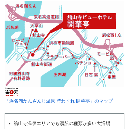
「浜名湖かんざんじ温泉 時わすれ 開華亭」のマップ
舘山寺温泉エリアでも湯船の種類が多い大浴場