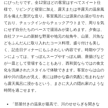
にぴったりです。全12室ほどの客室はすべてスイート仕
様で、リビングと寝室に加え、露天または半露天の温泉風
呂を備えた贅沢な造り。客室風呂には源泉のお湯が引かれ
ており、チェックインからチェックアウトまで、周りを気
にせず自分たちのペースで湯浴みが楽しめます。夕食は、
自社ファームの新鮮な野菜や地元の短角牛、山菜、川魚な
どをふんだんに取り入れたコース料理。盛り付けも美し
く、記念日ディナーにもふさわしい内容です。時期やプラ
ンによっては、すっぽんスープやすっぽん鍋、唐揚げなど
が一皿として登場することもあり、西和賀ならではの食文
化を洗練されたスタイルで体験できます。客室からは山の
緑や川の流れが見え、夜には静かな森の気配に包まれなが
ら露天風呂に浸かるという、まさに大人の隠れ家のような
時間を過ごせます。
「部屋付きの温泉が最高で、川のせせらぎを聞きな