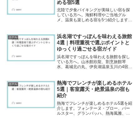
める宿5選
北陸で夕食バイキングが美味しい宿を探
している方へ。海鮮料理やご当地グル
メ、温泉も楽しめる宿を5つ紹介します。
家族旅行や夫婦旅で、食事も温泉も満喫
したい方にぴったりの宿選びに役立つ内
容です。
浜名湖ですっぽんを味わえる旅館
ホテル
4選｜料理重視で選ぶポイントと
ゆっくり過ごせる宿ガイド
浜名湖ですっぽんを味わえる旅館を探し
ている方へ。山水館欣龍、割烹旅館琴
水、葛城北の丸、伊良湖温泉玉川の4宿を
紹介。すっぽん料理の内容は季節や仕入
れで変わるため、予約前にプラン名・料
理説明・提供条件を確認するコツも解
熱海でフレンチが楽しめるホテル
ホテル
説。部屋食や個室、温泉の有無、眺望や
5選｜客室露天・絶景温泉の宿も
過ごし方まで整理し、料理重視のご褒美
紹介
旅に役立つ情報をまとめました。
熱海でフレンチが楽しめるホテル5選を紹
介します。フォンテーヌ・ブロー、パー
ルスター、グランバッハ、熱海風雅、ホ
テルニューアカオの料理や温泉、客室、
景色、送迎情報を掲載。記念日旅行や本
格ディナーを楽しむ宿選びに役立つ内容
です。