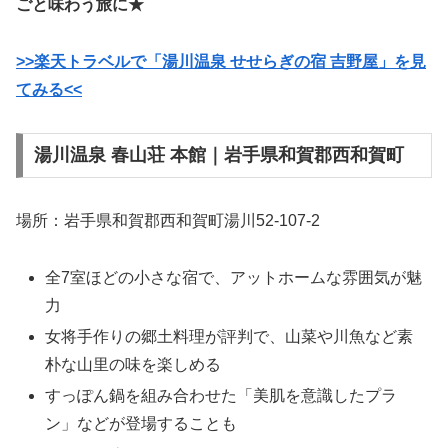
ごと味わう旅に★
>>楽天トラベルで「湯川温泉 せせらぎの宿 吉野屋」を見
てみる<<
湯川温泉 春山荘 本館｜岩手県和賀郡西和賀町
場所：岩手県和賀郡西和賀町湯川52-107-2
全7室ほどの小さな宿で、アットホームな雰囲気が魅
力
女将手作りの郷土料理が評判で、山菜や川魚など素
朴な山里の味を楽しめる
すっぽん鍋を組み合わせた「美肌を意識したプラ
ン」などが登場することも