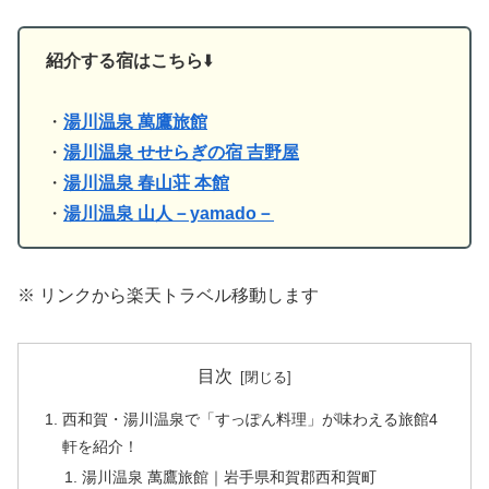
紹介する宿はこちら
⬇️
・
湯川温泉 萬鷹旅館
・
湯川温泉 せせらぎの宿 吉野屋
・
湯川温泉 春山荘 本館
・
湯川温泉 山人－yamado－
※ リンクから楽天トラベル移動します
目次
西和賀・湯川温泉で「すっぽん料理」が味わえる旅館4
軒を紹介！
湯川温泉 萬鷹旅館｜岩手県和賀郡西和賀町