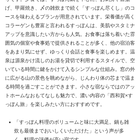
げ、甲羅焼き、〆の雑炊まで続く「すっぽん尽くし」のコ
ースを味わえるプランが用意されています。栄養価が高く
コラーゲンも豊富と言われるすっぽんは、美肌やスタミナ
アップを意識したい方からも人気。お食事は落ち着いた雰
囲気の個室や食事処で提供されることが多く、他の宿泊客
をあまり気にせず、ゆっくり会話と食事を楽しめます。温
泉は源泉かけ流しのお湯を貸切で利用するスタイルで、空
いている時間に鍵をかけて入るシンプルな仕組み。窓の外
に広がる山の景色を眺めながら、じんわり体の芯まで温ま
る時間を過ごすことができます。小さな宿ならではのアッ
トホームなおもてなしも魅力で、濃い内容の「西和賀×す
っぽん旅」を楽しみたい方におすすめです。
「すっぽん料理のボリュームと味に大満足。鍋も雑
炊も最後までおいしくいただけた」という声が多
く、料理の評価が高い宿です。