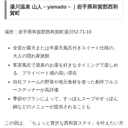
湯川温泉 山人－yamado－｜岩手県和賀郡西和
賀町
場所：岩手県和賀郡西和賀町湯川52-71-10
全室が露天または半露天風呂付きスイート仕様の、
大人の隠れ家旅館
客室風呂で源泉のお湯を好きなタイミングで楽しめ
る、プライベート感の高い滞在
自社ファームの野菜や地元食材を使った創作フルコ
ースディナーが高評価
季節やプランによって、すっぽんスープやすっぽん
鍋などのメニューが提供されることも
この宿は、「ちょっと贅沢な西和賀ステイ」を叶えたい方