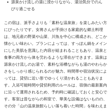
源泉かけ流しの湯に浸かりながら、湯治気分でのん
びり過ごせる
この宿は、派手さよりも「素朴な温泉旅」を楽しみたい方
にぴったりです。女将さんが手掛ける家庭的な郷土料理
は、地元産の野菜や山菜、川魚を中心に構成され、どこか
懐かしい味わい。プランによっては、すっぽん鍋をメイン
にした美肌を意識した内容が組まれることもあり、温泉と
食事の両方から体を労わるような滞在ができます。温泉は
源泉かけ流しのお湯で、素朴な浴槽ながらも湯のやわらか
さをしっかり感じられるのが魅力。時間帯や宿泊状況によ
っては、貸切に近い形でゆっくり浸かれることもありま
す。入浴可能時間や貸切利用のルールは、宿側の最新案内
に沿って運用されるため、予約時に確認しておくと安心で
す。客室は昔ながらの和室で、華美な設備はないものの、
その分「山の温泉旅館らしい落ち着いた時間」を味わえま