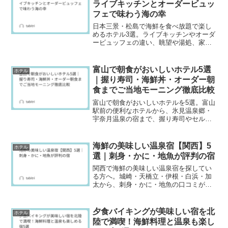
ライブキッチンとオーダービュッ
フェで味わう海の幸
日本三景・松島で海鮮を食べ放題で楽し
めるホテル3選。ライブキッチンやオーダ
ービュッフェの違い、眺望や湯処、家族
旅行での動線・会場の雰囲気、カニ食べ
放題など期間限定プランまで丁寧に解
説。
富山で朝食がおいしいホテル5選
ホテル
｜握り寿司・海鮮丼・オーダー朝
食までご当地モーニング徹底比較
富山で朝食がおいしいホテルを5選。富山
駅前の便利なホテルから、氷見温泉郷・
宇奈月温泉の宿まで、握り寿司やセルフ
海鮮丼、選べるオーダー朝食など“ご当地
モーニング”を具体的に解説します。朝食
重視で選びたい人向けに、アクセスや滞
海鮮の美味しい温泉宿【関西】5
ホテル
在スタイル別のポイントもまとめていま
選｜刺身・かに・地魚が評判の宿
す。
関西で海鮮の美味しい温泉宿を探してい
る方へ。城崎・天橋立・伊根・白浜・加
太から、刺身・かに・地魚の口コミが評
判の5宿を厳選。温泉の特徴や客室露天、
貸切風呂もあわせて紹介します。
夕食バイキングが美味しい宿を北
ホテル
陸で満喫！海鮮料理と温泉も楽し