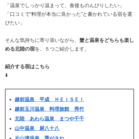
「温泉でしっかり温まって、食後ものんびりしたい」
「口コミで“料理が本当に良かった”と書かれている宿を選
びたい」
そんな気持ちに寄り添いながら、
蟹と温泉をどちらも楽し
める北陸の宿
を、５つご紹介します。
紹介する宿はこちら
⬇️
越前温泉 平成 ＨＥＩＳＥＩ
越前玉川温泉 料理旅館 秀竹
北陸 あわら温泉 まつや千千
山中温泉 厨八十八
片山津温泉 季がさね