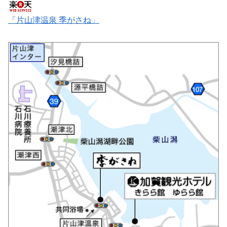
「片山津温泉 季がさね」