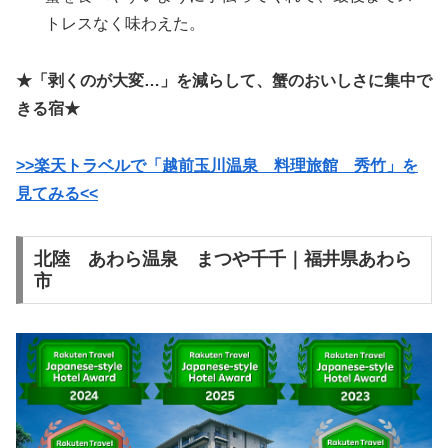
トレスなく味わえた。
★「剥くのが大変…」を減らして、蟹のおいしさに集中で
きる宿★
>>楽天トラベルで「越前玉川温泉 料理旅館 秀竹」を
見てみる<<
北陸 あわら温泉 まつや千千｜福井県あわら
市