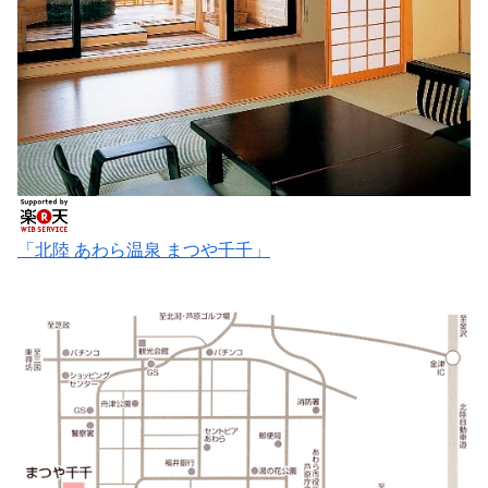
「北陸 あわら温泉 まつや千千」