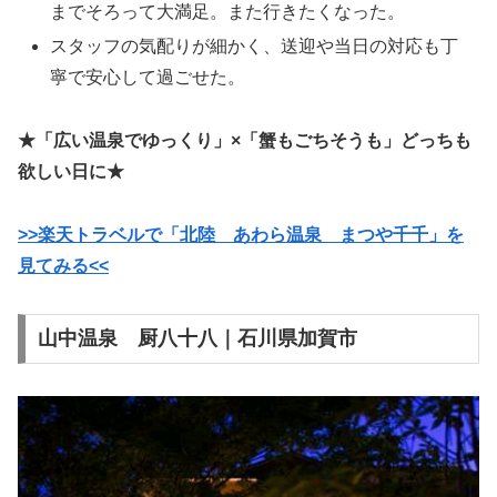
までそろって大満足。また行きたくなった。
スタッフの気配りが細かく、送迎や当日の対応も丁
寧で安心して過ごせた。
★「広い温泉でゆっくり」×「蟹もごちそうも」どっちも
欲しい日に★
>>楽天トラベルで「北陸 あわら温泉 まつや千千」を
見てみる<<
山中温泉 厨八十八｜石川県加賀市