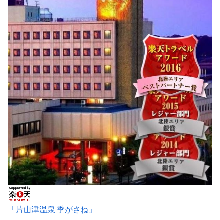
「片山津温泉 季がさね」