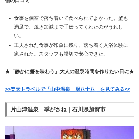
宿の口コミ
食事を個室で落ち着いて食べられてよかった。蟹も
満足で、焼き加減まで手伝ってくれたのがうれし
い。
工夫された食事が印象に残り、落ち着く入浴体験に
癒された。スタッフも親切で安心できた。
★「静かに蟹を味わう」大人の温泉時間を作りたい日に★
>>楽天トラベルで「山中温泉 厨八十八」を見てみる<<
片山津温泉 季がさね｜石川県加賀市