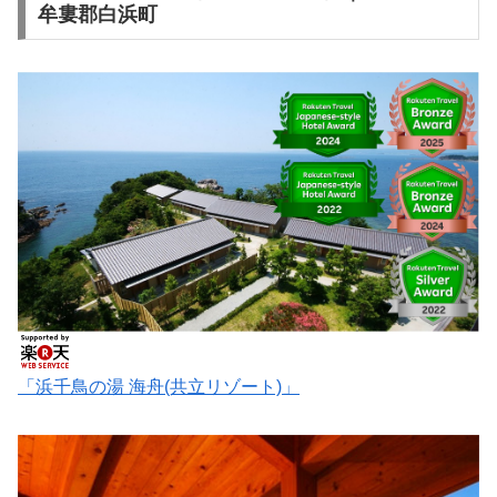
牟婁郡白浜町
「浜千鳥の湯 海舟(共立リゾート)」