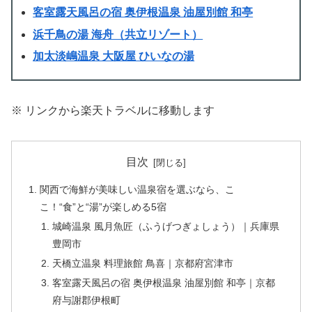
客室露天風呂の宿 奥伊根温泉 油屋別館 和亭
浜千鳥の湯 海舟（共立リゾート）
加太淡嶋温泉 大阪屋 ひいなの湯
※ リンクから楽天トラベルに移動します
目次
関西で海鮮が美味しい温泉宿を選ぶなら、こ
こ！“食”と“湯”が楽しめる5宿
城崎温泉 風月魚匠（ふうげつぎょしょう）｜兵庫県
豊岡市
天橋立温泉 料理旅館 鳥喜｜京都府宮津市
客室露天風呂の宿 奥伊根温泉 油屋別館 和亭｜京都
府与謝郡伊根町