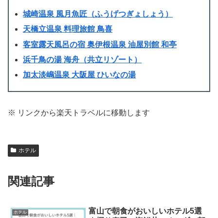
城崎温泉 風月魚匠（ふうげつぎょしょう）
天橋立温泉 料理旅館 鳥喜
客室露天風呂の宿 奥伊根温泉 油屋別館 和亭
浜千鳥の湯 海舟（共立リゾート）
加太淡嶋温泉 大阪屋 ひいなの湯
※ リンクから楽天トラベルに移動します
ホテル
関連記事
富山で朝食がおいしいホテル5選
ホテル