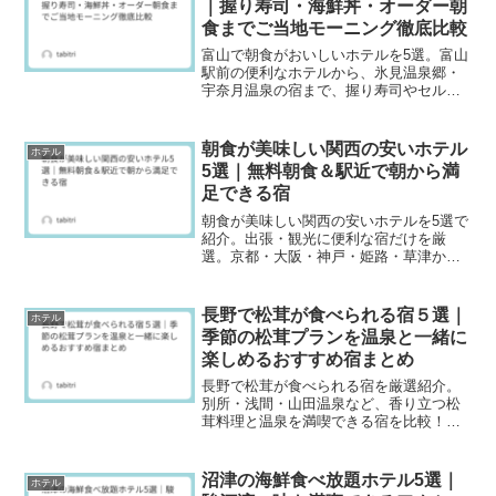
｜握り寿司・海鮮丼・オーダー朝
食までご当地モーニング徹底比較
富山で朝食がおいしいホテルを5選。富山
駅前の便利なホテルから、氷見温泉郷・
宇奈月温泉の宿まで、握り寿司やセルフ
海鮮丼、選べるオーダー朝食など“ご当地
モーニング”を具体的に解説します。朝食
重視で選びたい人向けに、アクセスや滞
朝食が美味しい関西の安いホテル
ホテル
在スタイル別のポイントもまとめていま
5選｜無料朝食＆駅近で朝から満
す。
足できる宿
朝食が美味しい関西の安いホテルを5選で
紹介。出張・観光に便利な宿だけを厳
選。京都・大阪・神戸・姫路・草津か
ら、無料朝食ビュッフェ、駅近、温泉付
きなど口コミで評判の宿を比較。口コミ
をもとに朝食の満足ポイントを整理し、
長野で松茸が食べられる宿５選｜
ホテル
選び方とプラン確認のコツも解説しま
季節の松茸プランを温泉と一緒に
す。
楽しめるおすすめ宿まとめ
長野で松茸が食べられる宿を厳選紹介。
別所・浅間・山田温泉など、香り立つ松
茸料理と温泉を満喫できる宿を比較！ご
褒美旅や記念日にも役立つ、季節限定プ
ランの探し方・提供期間・コース差・食
事場所の確認ポイントを解説。予約前に
沼津の海鮮食べ放題ホテル5選｜
ホテル
迷わないチェック項目もまとめました。