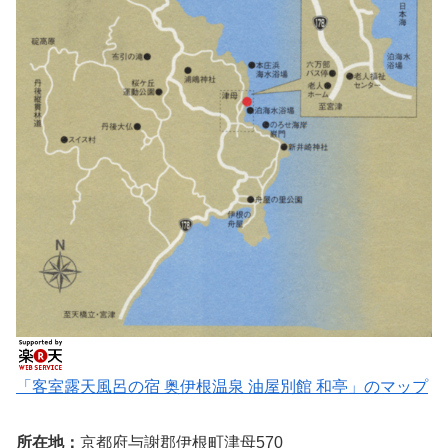
「客室露天風呂の宿 奥伊根温泉 油屋別館 和亭」のマップ
所在地：
京都府与謝郡伊根町津母570