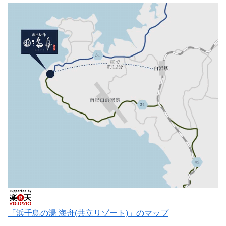
「浜千鳥の湯 海舟(共立リゾート)」のマップ