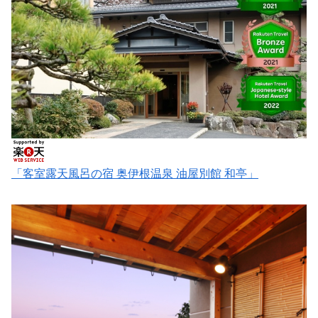
「客室露天風呂の宿 奥伊根温泉 油屋別館 和亭」