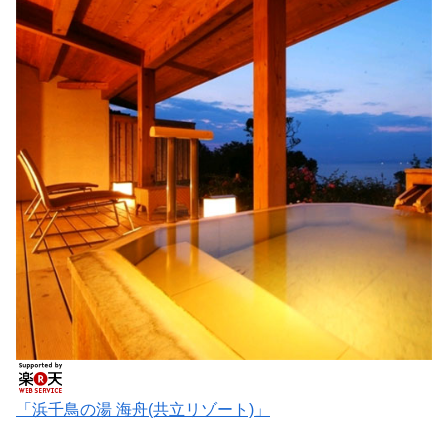
「浜千鳥の湯 海舟(共立リゾート)」