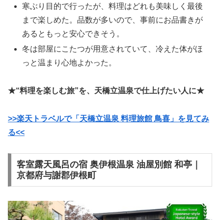
寒ぶり目的で行ったが、料理はどれも美味しく最後
まで楽しめた。品数が多いので、事前にお品書きが
あるともっと安心できそう。
冬は部屋にこたつが用意されていて、冷えた体がほ
っと温まり心地よかった。
★“料理を楽しむ旅”を、天橋立温泉で仕上げたい人に★
>>楽天トラベルで「天橋立温泉 料理旅館 鳥喜」を見てみ
る<<
客室露天風呂の宿 奥伊根温泉 油屋別館 和亭｜
京都府与謝郡伊根町