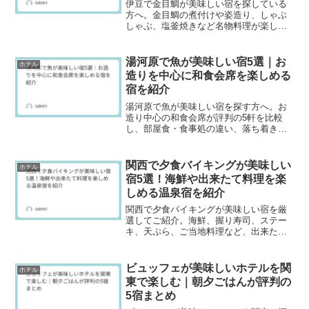
伊豆で金目鯛が美味しい宿を探している
方へ。金目鯛の煮付けや姿造り、しゃぶ
しゃぶ、塩釜焼きなど名物料理が楽しめ
るおすすめ宿を5軒紹介します。料理の特
徴や温泉、口コミもまとめているので、
食事を重視した伊豆旅行の宿選びにぜひ
湯河原で魚が美味しい宿5選｜お
ホテル
参考にしてください。
造りを中心に和食会席を楽しめる
宿を紹介
湯河原で魚が美味しい宿を探す方へ。お
造り中心の和食会席が評判の5軒を比較
し、部屋食・食事処の違い、落ち着き
度、温泉の魅力、口コミ傾向、予約前に
見るべきプラン条件と写真チェックのコ
ツ、初めてでも迷わない宿選びのコツま
関西で夕食バイキングが美味しい
ホテル
で詳しく解説。
宿5選！海鮮や出来たて料理を楽
しめる温泉宿を紹介
関西で夕食バイキングが美味しい宿を厳
選してご紹介。海鮮、握り寿司、ステー
キ、天ぷら、ご当地料理など、出来たて
の味を楽しめる温泉宿5選をまとめまし
た。各宿の特徴や口コミ、料理の魅力、
宿選びのポイントも詳しく解説します。
ビュッフェが美味しいホテルを関
ホテル
家族旅行や夫婦の温泉旅行に合う一軒を
東で楽しむ｜朝夕ごはんが評判の
選ぶ参考にしてください。
5宿まとめ