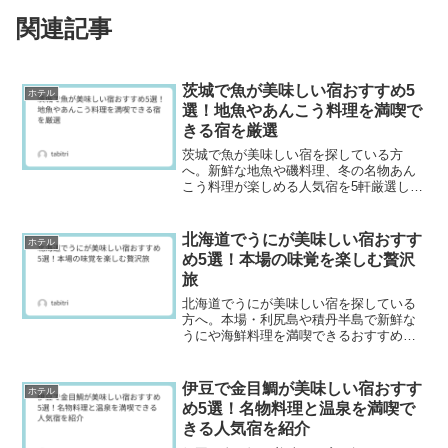
関連記事
茨城で魚が美味しい宿おすすめ5
ホテル
選！地魚やあんこう料理を満喫で
きる宿を厳選
茨城で魚が美味しい宿を探している方
へ。新鮮な地魚や磯料理、冬の名物あん
こう料理が楽しめる人気宿を5軒厳選して
紹介します。海を望む温泉や絶景露天風
呂もあわせて満喫できる、海鮮好きにお
すすめの宿選びガイドです。
北海道でうにが美味しい宿おすす
ホテル
め5選！本場の味覚を楽しむ贅沢
旅
北海道でうにが美味しい宿を探している
方へ。本場・利尻島や積丹半島で新鮮な
うにや海鮮料理を満喫できるおすすめ宿5
選を紹介します。生うに付きプランがあ
る宿や口コミ評価の高い海鮮宿、観光と
あわせて楽しめる人気宿を厳選。北海道
伊豆で金目鯛が美味しい宿おすす
ホテル
旅行で絶品うにを味わいたい方はぜひ参
め5選！名物料理と温泉を満喫で
考にしてください。
きる人気宿を紹介