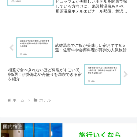
ビュッフェが美味しいホテルを関東で探
している方向けに、鬼怒川温泉あさや、
那須温泉ホテルエピナール那須、舞浜シ
ェラトン、横浜インターコンチ、京王プ
ラザの５宿を整理しました。朝食・夕食
の特徴、出来たて料理の楽しみ、会場の
雰囲気などを中心にまとめています。プ
ランや時期で内容が変わる点にも解説し
ています。
武雄温泉でご飯が美味しい宿おすすめ5
選！佐賀牛や会席料理が評判の人気旅館
相差で食べきれないほど料理がすごい民
宿5選！伊勢海老や舟盛りを満喫できる宿
を紹介
ホーム
ホテル